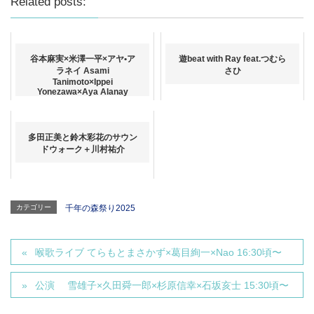
Related posts:
谷本麻実×米澤一平×アヤ•ア
遊beat with Ray feat.つむら
ラネイ Asami
さひ
Tanimoto×Ippei
Yonezawa×Aya Alanay
多田正美と鈴木彩花のサウン
ドウォーク＋川村祐介
カテゴリー
千年の森祭り2025
喉歌ライブ てらもとまさかず×葛目絢一×Nao 16:30頃〜
公演 雪雄子×久田舜一郎×杉原信幸×石坂亥士 15:30頃〜