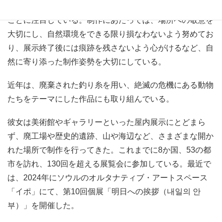
は消えたものたちの見えない存在感」を浮かび上がらせる
ことに注目している。制作にあたっては、場所への敬意を
大切にし、自然環境をできる限り損なわないよう努めてお
り、展示終了後には痕跡を残さないよう心がけるなど、自
然に寄り添った制作姿勢を大切にしている。
近年は、廃棄された釣り糸を用い、絶滅の危機にある動物
たちをテーマにした作品にも取り組んでいる。
彼女は美術館やギャラリーといった屋内展示にとどまら
ず、廃工場や歴史的遺跡、山や海辺など、さまざまな開か
れた場所で制作を行ってきた。これまでに8か国、53の都
市を訪れ、130回を超える展覧会に参加している。最近で
は、2024年にソウルのオルタナティブ・アートスペース
「イポ」にて、第10回個展「明日への挨拶（내일의 안
부）」を開催した。