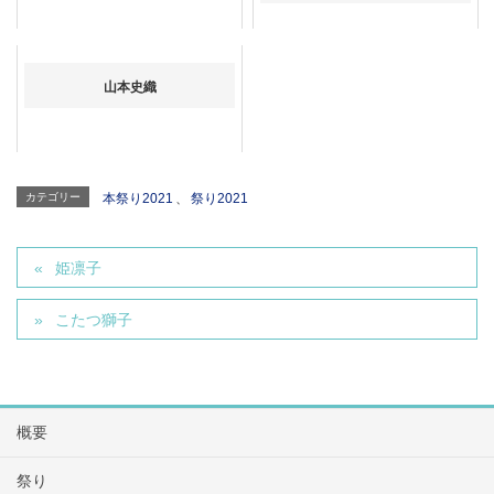
山本史織
カテゴリー
本祭り2021
、
祭り2021
姫凛子
こたつ獅子
概要
祭り