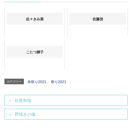
佐々きみ菜
佐藤啓
こたつ獅子
カテゴリー
本祭り2021
、
祭り2021
松尾和哉
野焼きの儀