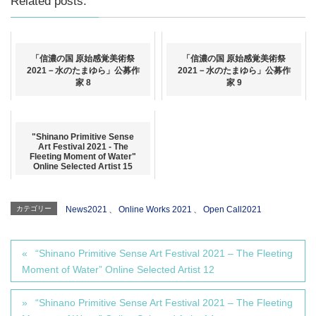
Related posts:
「信濃の国 原始感覚美術祭
「信濃の国 原始感覚美術祭
2021－水のたまゆら」公募作
2021－水のたまゆら」公募作
家 8
家 9
"Shinano Primitive Sense
Art Festival 2021 - The
Fleeting Moment of Water"
Online Selected Artist 15
カテゴリー
News2021
、
Online Works 2021
、
Open Call2021
“Shinano Primitive Sense Art Festival 2021 – The Fleeting
Moment of Water” Online Selected Artist 12
“Shinano Primitive Sense Art Festival 2021 – The Fleeting