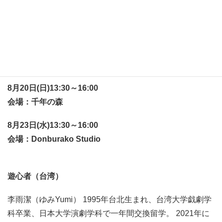
参加費3000円 定員10名
お茶とダンスによって身体を知覚する。 自然の中で台湾
茶道を体験し、味わって、開いた身体感覚で即興ダンスを
する。
8月20日(日)13:30～16:00
会場：千年の森
8月23日(水)13:30～16:00
会場：Donburako Studio
遊心者（台湾）
李雨潔（ゆみYumi） 1995年台北生まれ、台湾大学戯劇学
科卒業、日本大学演劇学科で一年間交換留学。 2021年に