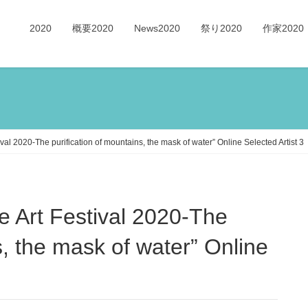
2020
概要2020
News2020
祭り2020
作家2020
val 2020-The purification of mountains, the mask of water” Online Selected Artist 3
s, the mask of water” Online