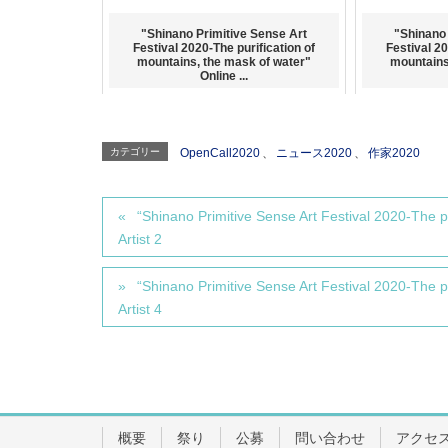
"Shinano Primitive Sense Art
"Shinano 
Festival 2020-The purification of
Festival 20
mountains, the mask of water"
mountains
Online ...
カテゴリー
OpenCall2020
、
ニュース2020
、
作家2020
“Shinano Primitive Sense Art Festival 2020-The p
Artist 2
“Shinano Primitive Sense Art Festival 2020-The p
Artist 4
概要
祭り
公募
問い合わせ
アクセ