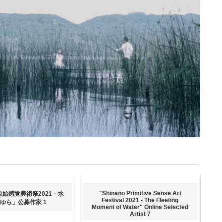
"Shinano Primitive Sense Art
原始感覚美術祭2021－水
Festival 2021 - The Fleeting
ゆら」公募作家 1
Moment of Water" Online Selected
Artist 7